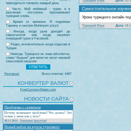
Турецкий Язык
Дата:
20.1
приходиться говорить каждый день.
Самостоятельное изучен
Часто. Мой любимый - турок, и в
разговоре постоянно проскакивают
турецкие слова.
Уроки турецкого онлайн по
Время от времени. Я подпеваю
Таркану и смотрю Muhteşem yüzyıl.
Турецкий Язык
Дата:
18.1
Иногда, когда руки доходят до
самоучителя или когда нагрянет
очередной турок в Facebook.
Редко, исключительно когда отдыхаю в
Турции.
Никогда. Турецкого не знаю абсолютно,
слово "Ашкым" для меня не несет никакой
смысловой нагрузки.
Результат
Всего ответов: 4487
КОНВЕРТЕР ВАЛЮТ
FreeCurrencyRates.com
НОВОСТИ САЙТА
Проблемы с сервером
Почему возникают проблемы? Что делать? Это
только у меня или у всех?
Вниманию форумчан!
06.11.2014
»
Новый набор на курсы турецкого