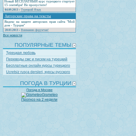
Новый БЕСПЛАТНЫЙ курс турецкого стартует
15 сентября! Не пропустите!
Турецкий Язык
04.09.2013
»
Авторские права на тексты
Яндекс на защите авторских прав сайта "Мой
дом - Турция"
Вниманию форумчан!
28.03.2013
»
Все новости
ПОПУЛЯРНЫЕ ТЕМЫ
Турецкая любовь
Переводы смс и писем на турецкий
Бесплатные онлайн курсы турецкого
Ucretsiz rusça dersleri, курсы русского
ПОГОДА В ТУРЦИИ
Погода в Москве
Gismeteo
Прогноз на 2 недели