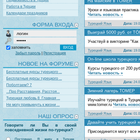
Недвижимость в Турции
На майские в TÖMER
Работа в Турции
Уроки и языковая практика
Календари праздников
Читать новость »
ФОРМА ВХОДА
Турецкий Язык
Дата:
19.0
Выиграй 5000 руб. от T
Участвуй в викторине "Как
запомнить
Турецкий Язык
Дата:
19.0
Забыл пароль
|
Регистрация
On-line школа турецкого 
НОВОЕ НА ФОРУМЕ
Курсы турецкого от 200 руб
Бесплатные курсы турецкого ...
Читать новость »
Бесплатные курсы турецкого ...
Турецкий Язык
Дата:
24.0
Поболтаем? 7
Зимний лагерь ТОМЕР
...Про Расставания, Расстоя...
Турецкая любовь 8. Главная ...
Изучайте турецкий в Турци
www.tomer.ru
Читать новос
Не могу привыкнуть к жизни ...
Турецкий Язык
Дата:
01.0
НАШ ОПРОС
Давайте учить турецкий я
Говорите ли Вы в своей
повседневной жизни по-турецки?
Присоединится могут все
Постоянно. Я живу в Турции,