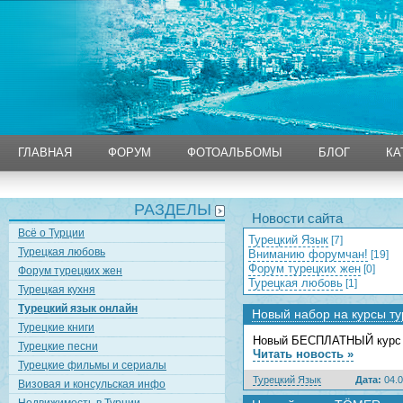
ГЛАВНАЯ
ФОРУМ
ФОТОАЛЬБОМЫ
БЛОГ
КА
ГЛАВНАЯ
ФОРУМ
ФОТОАЛЬБОМЫ
БЛОГ
КА
РАЗДЕЛЫ
Новости сайта
Всё о Турции
Турецкий Язык
[7]
Турецкая любовь
Вниманию форумчан!
[19]
Форум турецких жен
[0]
Форум турецких жен
Турецкая любовь
[1]
Турецкая кухня
Турецкий язык онлайн
Новый набор на курсы ту
Турецкие книги
Новый БЕСПЛАТНЫЙ курс ту
Турецкие песни
Читать новость »
Турецкие фильмы и сериалы
Турецкий Язык
Дата:
04.0
Визовая и консульская инфо