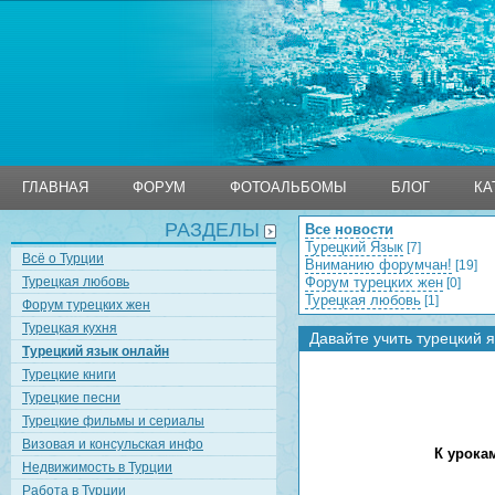
ГЛАВНАЯ
ФОРУМ
ФОТОАЛЬБОМЫ
БЛОГ
КА
РАЗДЕЛЫ
Все новости
ГЛАВНАЯ
ФОРУМ
ФОТОАЛЬБОМЫ
БЛОГ
КА
Турецкий Язык
[7]
Всё о Турции
Вниманию форумчан!
[19]
Турецкая любовь
Форум турецких жен
[0]
Турецкая любовь
[1]
Форум турецких жен
Турецкая кухня
Давайте учить турецкий я
Турецкий язык онлайн
Турецкие книги
Турецкие песни
Турецкие фильмы и сериалы
Визовая и консульская инфо
К урока
Недвижимость в Турции
Работа в Турции