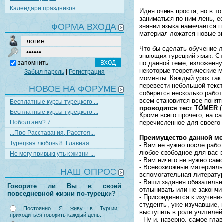
Календари праздников
Идея очень проста, но в т
заниматься по ним лень, ес
ФОРМА ВХОДА
знании языка намечается п
материал ложатся новые зн
Что бы сделать обучение л
знающих турецкий язык. С
запомнить
по данной теме, изложенну
некоторые теоретические м
Забыл пароль
|
Регистрация
моменты. Каждый урок так
перевести небольшой текст
НОВОЕ НА ФОРУМЕ
соберется несколько работ
всем становится все понят
Бесплатные курсы турецкого ...
проводится тест TÖMER
(
Бесплатные курсы турецкого ...
Кроме всего прочего, на с
Поболтаем? 7
перечисленное для своего 
...Про Расставания, Расстоя...
Преимущество данной ме
Турецкая любовь 8. Главная ...
- Вам не нужно после рабо
любое свободное для вас 
Не могу привыкнуть к жизни ...
- Вам ничего не нужно сам
- Всевозможные материалы 
НАШ ОПРОС
вспомогательная литератур
- Ваши задания обязательн
Говорите ли Вы в своей
отлынивать или не закончит
повседневной жизни по-турецки?
- Присоединится к изучени
студенты, уже изучавшие, 
Постоянно. Я живу в Турции,
выступить в роли учителей
приходиться говорить каждый день.
- Ну и, наверно, самое гл