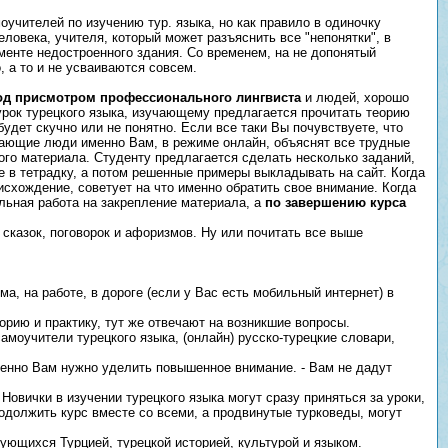
оучителей по изучению тур. языка, но как правило в одиночку
человека, учителя, который может разъяснить все "непонятки", в
менте недостроенного здания. Со временем, на не допонятый
, а то и не усваиваются совсем.
под присмотром профессионального лингвиста
и людей, хорошо
рок турецкого языка, изучающему предлагается прочитать теорию
будет скучно или не понятно. Если все таки Вы почувствуете, что
Знающие люди именно Вам, в режиме онлайн, объяснят все трудные
ого материала. Студенту предлагается сделать несколько заданий,
е в тетрадку, а потом решенные примеры выкладывать на сайт. Когда
исхождение, советует на что именно обратить свое внимание. Когда
ольная работа на закрепление материала, а
по завершению курса
, сказок, поговорок и афоризмов. Ну или почитать все выше
а, на работе, в дороге (если у Вас есть мобильный интернет) в
еорию и практику, тут же отвечают на возникшие вопросы.
амоучители турецкого языка, (онлайн) русско-турецкие словари,
менно Вам нужно уделить повышенное внимание. - Вам не дадут
овички в изучении турецкого языка могут сразу приняться за уроки,
родолжить курс вместе со всеми, а продвинутые турковеды, могут
сующихся Турцией, турецкой историей, культурой и языком.