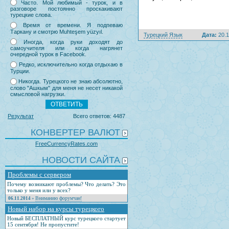
Часто. Мой любимый - турок, и в
разговоре постоянно проскакивают
турецкие слова.
Время от времени. Я подпеваю
Таркану и смотрю Muhteşem yüzyıl.
Турецкий Язык
Дата:
20.1
Иногда, когда руки доходят до
самоучителя или когда нагрянет
очередной турок в Facebook.
Редко, исключительно когда отдыхаю в
Турции.
Никогда. Турецкого не знаю абсолютно,
слово "Ашкым" для меня не несет никакой
смысловой нагрузки.
Результат
Всего ответов: 4487
КОНВЕРТЕР ВАЛЮТ
FreeCurrencyRates.com
НОВОСТИ САЙТА
Проблемы с сервером
Почему возникают проблемы? Что делать? Это
только у меня или у всех?
Вниманию форумчан!
06.11.2014
»
Новый набор на курсы турецкого
Новый БЕСПЛАТНЫЙ курс турецкого стартует
15 сентября! Не пропустите!