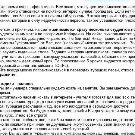
о же время очень эффективна. Все знают, что существует множество сам
ли что-то становится не понятно, интерес к учебе пропадает. Если нет 
робел, особенно если это начальный уровень. Это как кирпичик в фунда
ания, которые в силу недоученности первого, так же усваиваются плохо
егким и приятным, на сайте
занимаются сразу несколько студентов 
туденты занимаются по программе Кабардина. На сайте выкладывается у
ю очень легко, доступно и грамотно. Не бойтесь! Читая правила Вам не 
оменты "ускользают" от Вас, все "непонятки" можно тут же уточнить. 
 же сопровождается практическим заданием на закрепление теоретическ
, заучить выданные слова. Задания и теорию можно писать сначала себ
, учитель их проверяет, каждому указывает на ошибки, объясняет их про
но, учитель дает новый урок. По прохождению 5 уроков выдается контр
турецкий аналог английского TOEFL).
айте всегда можно попрактиковаться в переводах турецких песен, стихов
развития.
тодики - налицо:
ты или универа специально куда-то ехать на занятия. Вы занимаетесь дом
время.
остоятельно часами искать в интернете - учителя готовят для вас всю т
по изучению турецкого языка уже имеются на сайте - различного рода с
а, турецкая раскладка и т.д. все это находится в свободном доступе.
о проверяются. Вы будете знать, какие ошибки Вы допускаете и чему и
ь курс. У нас все строго!
ю можно на любом этапе, с любым знанием языка и уровнем подготовки. Н
но по каким-то причинам не доучившие, могут освежить свои знания и п
, консультантов и попрактиковать свой турецкий.
авное, Вы изучаете турецкий язык в компании единомышленников, интере