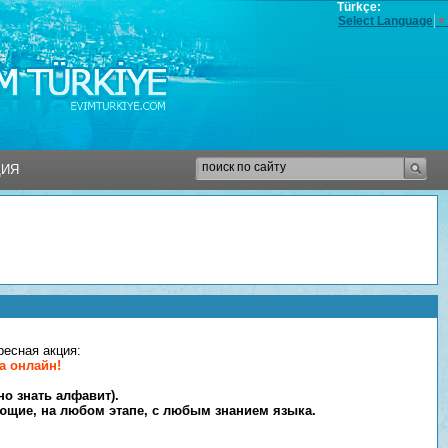
Türkçe:
Select Language
▼
ЦИЯ
ЦИЯ
есная акция:
а онлайн!
но знать алфавит).
ющие, на любом этапе, с любым знанием языка.