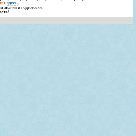
дят
здесь
,
 знаний и подготовки.
есте!