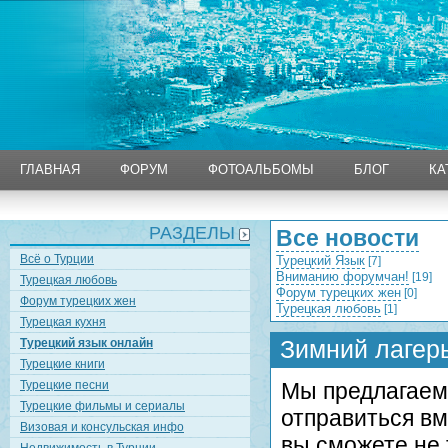
ГЛАВНАЯ
ФОРУМ
ФОТОАЛЬБОМЫ
БЛОГ
КА
ГЛАВНАЯ
ФОРУМ
ФОТОАЛЬБОМЫ
БЛОГ
КА
РАЗДЕЛЫ
Все новости
Всё о Турции
Турецкий Язык
[7]
Вниманию форумчан!
[19]
Турецкая любовь
Форум турецких жен
[0]
Форум турецких жен
Турецкая любовь
[1]
Турецкая кухня
Зимний лаге
Турецкий язык онлайн
Турецкие книги
Турецкие песни
Мы предлагаем
Турецкие фильмы и сериалы
отправиться в
Визовая и консульская инфо
вы сможете не 