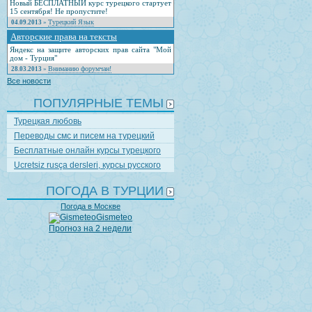
Новый БЕСПЛАТНЫЙ курс турецкого стартует
15 сентября! Не пропустите!
Турецкий Язык
04.09.2013
»
Авторские права на тексты
Яндекс на защите авторских прав сайта "Мой
дом - Турция"
Вниманию форумчан!
28.03.2013
»
Все новости
ПОПУЛЯРНЫЕ ТЕМЫ
Турецкая любовь
Переводы смс и писем на турецкий
Бесплатные онлайн курсы турецкого
Ucretsiz rusça dersleri, курсы русского
ПОГОДА В ТУРЦИИ
Погода в Москве
Gismeteo
Прогноз на 2 недели