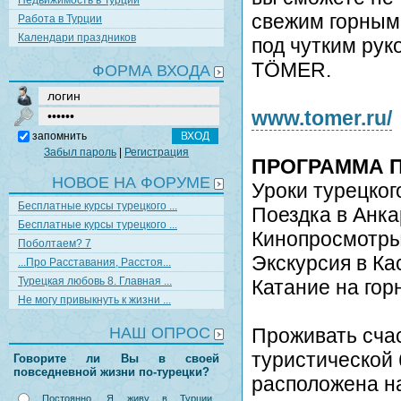
Недвижимость в Турции
свежим горным 
Работа в Турции
Календари праздников
под чутким ру
TÖMER.
ФОРМА ВХОДА
www.tomer.ru/
запомнить
Забыл пароль
|
Регистрация
ПРОГРАММА П
НОВОЕ НА ФОРУМЕ
Уроки турецкого
Бесплатные курсы турецкого ...
Поездка в Анка
Бесплатные курсы турецкого ...
Кинопросмотр
Поболтаем? 7
Экскурсия в К
...Про Расставания, Расстоя...
Турецкая любовь 8. Главная ...
Катание на гор
Не могу привыкнуть к жизни ...
НАШ ОПРОС
Проживать сча
туристической 
Говорите ли Вы в своей
повседневной жизни по-турецки?
расположена на
Постоянно. Я живу в Турции,