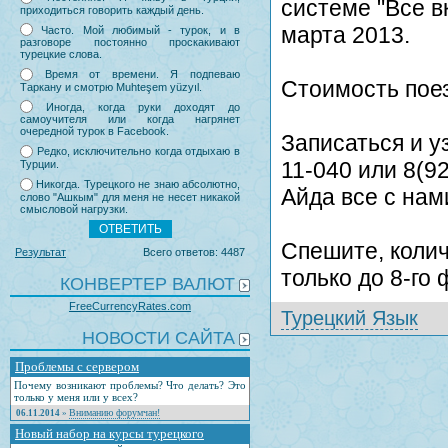
системе "Все в
приходиться говорить каждый день.
марта 2013.
Часто. Мой любимый - турок, и в
разговоре постоянно проскакивают
турецкие слова.
Время от времени. Я подпеваю
Стоимость пое
Таркану и смотрю Muhteşem yüzyıl.
Иногда, когда руки доходят до
самоучителя или когда нагрянет
очередной турок в Facebook.
Записаться и у
Редко, исключительно когда отдыхаю в
11-040 или 8(9
Турции.
Никогда. Турецкого не знаю абсолютно,
Айда все с нам
слово "Ашкым" для меня не несет никакой
смысловой нагрузки.
Спешите, колич
Результат
Всего ответов: 4487
только до 8-го
КОНВЕРТЕР ВАЛЮТ
FreeCurrencyRates.com
Турецкий Язык
НОВОСТИ САЙТА
Проблемы с сервером
Почему возникают проблемы? Что делать? Это
только у меня или у всех?
Вниманию форумчан!
06.11.2014
»
Новый набор на курсы турецкого