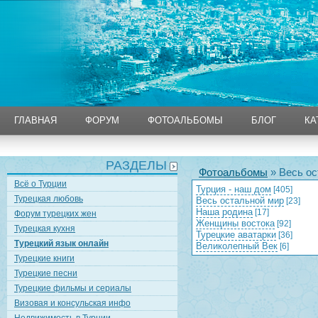
ГЛАВНАЯ
ФОРУМ
ФОТОАЛЬБОМЫ
БЛОГ
КА
ГЛАВНАЯ
ФОРУМ
ФОТОАЛЬБОМЫ
БЛОГ
КА
РАЗДЕЛЫ
Фотоальбомы
» Весь ос
Всё о Турции
Турция - наш дом
[405]
Турецкая любовь
Весь остальной мир
[23]
Наша родина
[17]
Форум турецких жен
Женщины востока
[92]
Турецкая кухня
Турецкие аватарки
[36]
Турецкий язык онлайн
Великолепный Век
[6]
Турецкие книги
Турецкие песни
Турецкие фильмы и сериалы
Визовая и консульская инфо