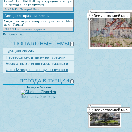
Новый БЕСПЛАТНЫЙ курс турецкого стартует
15 сентября! Не пропустите!
Турецкий Язык
04.09.2013
»
Авторские права на тексты
Весь остальной мир
Яндекс на защите авторских прав сайта "Мой
дом - Турция"
Вниманию форумчан!
28.03.2013
»
Все новости
ПОПУЛЯРНЫЕ ТЕМЫ
Турецкая любовь
Переводы смс и писем на турецкий
Бесплатные онлайн курсы турецкого
Ucretsiz rusça dersleri, курсы русского
ПОГОДА В ТУРЦИИ
Погода в Москве
Gismeteo
Прогноз на 2 недели
Весь остальной мир