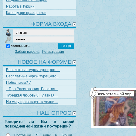
Недвижимость в Турции
Работа в Турции
Календари праздников
ФОРМА ВХОДА
запомнить
Забыл пароль
|
Регистрация
НОВОЕ НА ФОРУМЕ
Бесплатные курсы турецкого ...
Бесплатные курсы турецкого ...
Поболтаем? 7
...Про Расставания, Расстоя...
Весь остальной мир
Турецкая любовь 8. Главная ...
Не могу привыкнуть к жизни ...
НАШ ОПРОС
Говорите ли Вы в своей
повседневной жизни по-турецки?
Постоянно. Я живу в Турции,