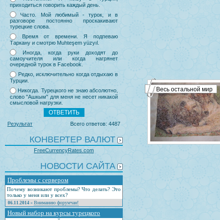
приходиться говорить каждый день.
Часто. Мой любимый - турок, и в
разговоре постоянно проскакивают
турецкие слова.
Время от времени. Я подпеваю
Таркану и смотрю Muhteşem yüzyıl.
Иногда, когда руки доходят до
самоучителя или когда нагрянет
очередной турок в Facebook.
Редко, исключительно когда отдыхаю в
Турции.
Весь остальной мир
Никогда. Турецкого не знаю абсолютно,
слово "Ашкым" для меня не несет никакой
смысловой нагрузки.
Результат
Всего ответов: 4487
КОНВЕРТЕР ВАЛЮТ
FreeCurrencyRates.com
НОВОСТИ САЙТА
Проблемы с сервером
Почему возникают проблемы? Что делать? Это
только у меня или у всех?
Вниманию форумчан!
06.11.2014
»
Новый набор на курсы турецкого