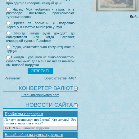
приходиться говорить каждый день.
Часто. Мой любимый - турок, и в
разговоре постоянно проскакивают
Доба
турецкие слова.
Время от времени. Я подпеваю
Таркану и смотрю Muhteşem yüzyıl.
Иногда, когда руки доходят до
самоучителя или когда нагрянет
очередной турок в Facebook.
Редко, исключительно когда отдыхаю в
Турции.
Никогда. Турецкого не знаю абсолютно,
слово "Ашкым" для меня не несет никакой
смысловой нагрузки.
Результат
Всего ответов: 4487
КОНВЕРТЕР ВАЛЮТ
FreeCurrencyRates.com
НОВОСТИ САЙТА
Проблемы с сервером
Почему возникают проблемы? Что делать? Это
только у меня или у всех?
Вниманию форумчан!
06.11.2014
»
Новый набор на курсы турецкого