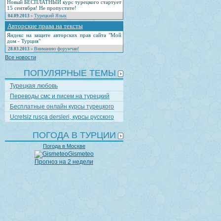
Новый БЕСПЛАТНЫЙ курс турецкого стартует
15 сентября! Не пропустите!
Турецкий Язык
04.09.2013
»
Авторские права на тексты
Яндекс на защите авторских прав сайта "Мой
дом - Турция"
Вниманию форумчан!
28.03.2013
»
Все новости
ПОПУЛЯРНЫЕ ТЕМЫ
Турецкая любовь
Переводы смс и писем на турецкий
Бесплатные онлайн курсы турецкого
Ucretsiz rusça dersleri, курсы русского
ПОГОДА В ТУРЦИИ
Погода в Москве
Gismeteo
Прогноз на 2 недели