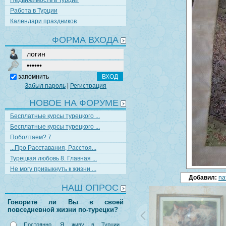
Недвижимость в Турции
Работа в Турции
Календари праздников
ФОРМА ВХОДА
запомнить
Забыл пароль
|
Регистрация
НОВОЕ НА ФОРУМЕ
Бесплатные курсы турецкого ...
Бесплатные курсы турецкого ...
Поболтаем? 7
...Про Расставания, Расстоя...
Турецкая любовь 8. Главная ...
Не могу привыкнуть к жизни ...
Добавил:
na
НАШ ОПРОС
Говорите ли Вы в своей
повседневной жизни по-турецки?
Постоянно. Я живу в Турции,