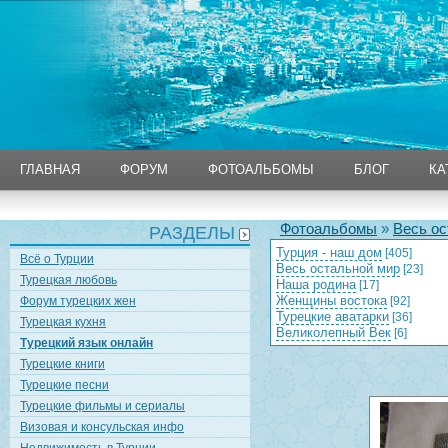
ГЛАВНАЯ
ФОРУМ
ФОТОАЛЬБОМЫ
БЛОГ
КА
ГЛАВНАЯ
ФОРУМ
ФОТОАЛЬБОМЫ
БЛОГ
КА
Фотоальбомы
»
Весь ос
РАЗДЕЛЫ
Турция - наш дом
[405]
Всё о Турции
Весь остальной мир
[23]
Турецкая любовь
Наша родина
[17]
Женщины востока
Форум турецких жен
[92]
Турецкие аватарки
[36]
Турецкая кухня
Великолепный Век
[6]
Турецкий язык онлайн
Турецкие книги
Турецкие песни
Турецкие фильмы и сериалы
Визовая и консульская инфо