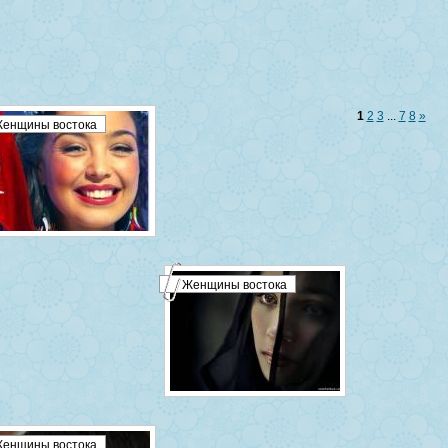
1
2
3
...
7
8
»
енщины востока
Женщины востока
енщины востока