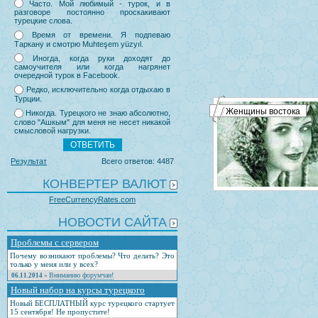
Часто. Мой любимый - турок, и в
разговоре постоянно проскакивают
турецкие слова.
Время от времени. Я подпеваю
Таркану и смотрю Muhteşem yüzyıl.
Иногда, когда руки доходят до
самоучителя или когда нагрянет
очередной турок в Facebook.
Редко, исключительно когда отдыхаю в
Турции.
Женщины востока
Никогда. Турецкого не знаю абсолютно,
слово "Ашкым" для меня не несет никакой
смысловой нагрузки.
Результат
Всего ответов: 4487
КОНВЕРТЕР ВАЛЮТ
FreeCurrencyRates.com
НОВОСТИ САЙТА
Проблемы с сервером
Почему возникают проблемы? Что делать? Это
только у меня или у всех?
Вниманию форумчан!
06.11.2014
»
Новый набор на курсы турецкого
Новый БЕСПЛАТНЫЙ курс турецкого стартует
15 сентября! Не пропустите!