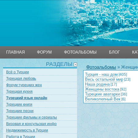
ГЛАВНАЯ
ФОРУМ
ФОТОАЛЬБОМЫ
БЛОГ
КА
РАЗДЕЛЫ
ГЛАВНАЯ
ФОРУМ
ФОТОАЛЬБОМЫ
БЛОГ
КА
Фотоальбомы
» Женщин
Всё о Турции
Турция - наш дом
[405]
Турецкая любовь
Весь остальной мир
[23]
Наша родина
[17]
Форум турецких жен
Женщины востока
[92]
Турецкая кухня
Турецкие аватарки
[36]
Турецкий язык онлайн
Великолепный Век
[6]
Турецкие книги
Турецкие песни
Турецкие фильмы и сериалы
Визовая и консульская инфо
Недвижимость в Турции
Работа в Турции