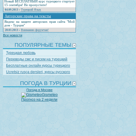
Новый БЕСПЛАТНЫЙ курс турецкого стартует
15 сентября! Не пропустите!
Турецкий Язык
04.09.2013
»
Авторские права на тексты
Яндекс на защите авторских прав сайта "Мой
дом - Турция"
Вниманию форумчан!
28.03.2013
»
Все новости
ПОПУЛЯРНЫЕ ТЕМЫ
Турецкая любовь
Переводы смс и писем на турецкий
Бесплатные онлайн курсы турецкого
Ucretsiz rusça dersleri, курсы русского
ПОГОДА В ТУРЦИИ
Погода в Москве
Gismeteo
Прогноз на 2 недели