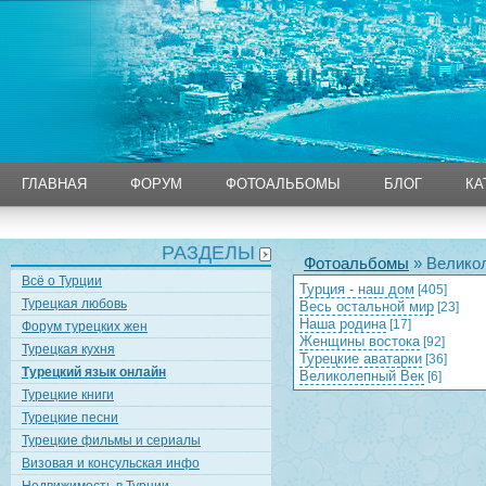
ГЛАВНАЯ
ФОРУМ
ФОТОАЛЬБОМЫ
БЛОГ
КА
ГЛАВНАЯ
ФОРУМ
ФОТОАЛЬБОМЫ
БЛОГ
КА
РАЗДЕЛЫ
Фотоальбомы
» Великол
Всё о Турции
Турция - наш дом
[405]
Турецкая любовь
Весь остальной мир
[23]
Наша родина
[17]
Форум турецких жен
Женщины востока
[92]
Турецкая кухня
Турецкие аватарки
[36]
Турецкий язык онлайн
Великолепный Век
[6]
Турецкие книги
Турецкие песни
Турецкие фильмы и сериалы
Визовая и консульская инфо