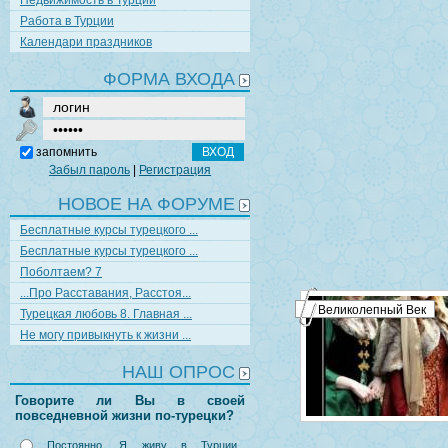
Недвижимость в Турции
Работа в Турции
Календари праздников
ФОРМА ВХОДА
запомнить
Забыл пароль
|
Регистрация
НОВОЕ НА ФОРУМЕ
Бесплатные курсы турецкого ...
Бесплатные курсы турецкого ...
Поболтаем? 7
...Про Расставания, Расстоя...
Великолепный Век
Турецкая любовь 8. Главная ...
Не могу привыкнуть к жизни ...
НАШ ОПРОС
Говорите ли Вы в своей
повседневной жизни по-турецки?
Постоянно. Я живу в Турции,