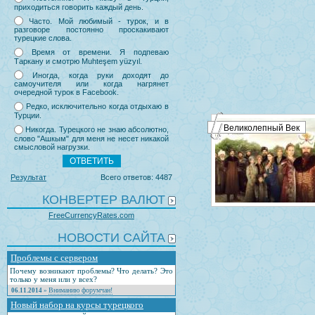
приходиться говорить каждый день.
Часто. Мой любимый - турок, и в
разговоре постоянно проскакивают
турецкие слова.
Время от времени. Я подпеваю
Таркану и смотрю Muhteşem yüzyıl.
Иногда, когда руки доходят до
самоучителя или когда нагрянет
очередной турок в Facebook.
Редко, исключительно когда отдыхаю в
Турции.
Великолепный Век
Никогда. Турецкого не знаю абсолютно,
слово "Ашкым" для меня не несет никакой
смысловой нагрузки.
Результат
Всего ответов: 4487
КОНВЕРТЕР ВАЛЮТ
FreeCurrencyRates.com
НОВОСТИ САЙТА
Проблемы с сервером
Почему возникают проблемы? Что делать? Это
только у меня или у всех?
Вниманию форумчан!
06.11.2014
»
Новый набор на курсы турецкого