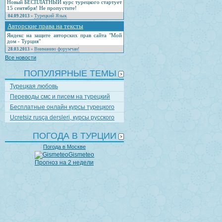
Новый БЕСПЛАТНЫЙ курс турецкого стартует
15 сентября! Не пропустите!
Турецкий Язык
04.09.2013
»
Авторские права на тексты
Яндекс на защите авторских прав сайта "Мой
дом - Турция"
Вниманию форумчан!
28.03.2013
»
Все новости
ПОПУЛЯРНЫЕ ТЕМЫ
Турецкая любовь
Переводы смс и писем на турецкий
Бесплатные онлайн курсы турецкого
Ucretsiz rusça dersleri, курсы русского
ПОГОДА В ТУРЦИИ
Погода в Москве
Gismeteo
Прогноз на 2 недели