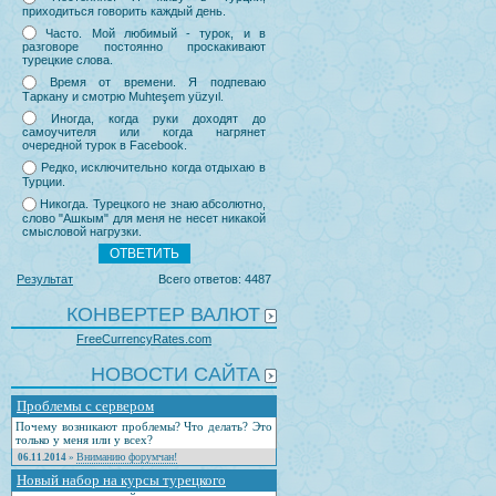
приходиться говорить каждый день.
Часто. Мой любимый - турок, и в
разговоре постоянно проскакивают
турецкие слова.
Время от времени. Я подпеваю
Таркану и смотрю Muhteşem yüzyıl.
Иногда, когда руки доходят до
самоучителя или когда нагрянет
очередной турок в Facebook.
Редко, исключительно когда отдыхаю в
Турции.
Никогда. Турецкого не знаю абсолютно,
слово "Ашкым" для меня не несет никакой
смысловой нагрузки.
Результат
Всего ответов: 4487
КОНВЕРТЕР ВАЛЮТ
FreeCurrencyRates.com
НОВОСТИ САЙТА
Проблемы с сервером
Почему возникают проблемы? Что делать? Это
только у меня или у всех?
Вниманию форумчан!
06.11.2014
»
Новый набор на курсы турецкого