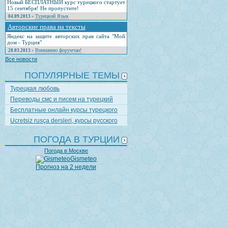
Новый БЕСПЛАТНЫЙ курс турецкого стартует
15 сентября! Не пропустите!
Турецкий Язык
04.09.2013
»
Авторские права на тексты
Яндекс на защите авторских прав сайта "Мой
дом - Турция"
Вниманию форумчан!
28.03.2013
»
Все новости
ПОПУЛЯРНЫЕ ТЕМЫ
Турецкая любовь
Переводы смс и писем на турецкий
Бесплатные онлайн курсы турецкого
Ucretsiz rusça dersleri, курсы русского
ПОГОДА В ТУРЦИИ
Погода в Москве
Gismeteo
Прогноз на 2 недели