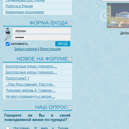
Недвижимость в Турции
Работа в Турции
Календари праздников
ФОРМА ВХОДА
Доба
запомнить
Забыл пароль
|
Регистрация
НОВОЕ НА ФОРУМЕ
Бесплатные курсы турецкого ...
Бесплатные курсы турецкого ...
Поболтаем? 7
...Про Расставания, Расстоя...
Турецкая любовь 8. Главная ...
Не могу привыкнуть к жизни ...
НАШ ОПРОС
Говорите ли Вы в своей
повседневной жизни по-турецки?
Постоянно. Я живу в Турции,