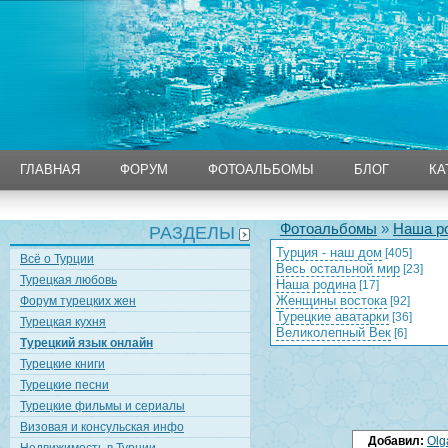
ГЛАВНАЯ
ФОРУМ
ФОТОАЛЬБОМЫ
БЛОГ
КА
ГЛАВНАЯ
ФОРУМ
ФОТОАЛЬБОМЫ
БЛОГ
КА
Фотоальбомы
»
Наша р
РАЗДЕЛЫ
Турция - наш дом
[405]
Всё о Турции
Весь остальной мир
[23]
Турецкая любовь
Наша родина
[17]
Женщины востока
Форум турецких жен
[92]
Турецкие аватарки
[36]
Турецкая кухня
Великолепный Век
[6]
Турецкий язык онлайн
Турецкие книги
Турецкие песни
Турецкие фильмы и сериалы
Визовая и консульская инфо
Добавил:
Olg