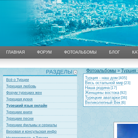
ГЛАВНАЯ
ФОРУМ
ФОТОАЛЬБОМЫ
БЛОГ
КА
ГЛАВНАЯ
ФОРУМ
ФОТОАЛЬБОМЫ
БЛОГ
КА
Фотоальбомы
»
Турция 
РАЗДЕЛЫ
Турция - наш дом
[405]
Всё о Турции
Весь остальной мир
[23]
Турецкая любовь
Наша родина
[17]
Женщины востока
Форум турецких жен
[92]
Турецкие аватарки
[36]
Турецкая кухня
Великолепный Век
[6]
Турецкий язык онлайн
Турецкие книги
Турецкие песни
Турецкие фильмы и сериалы
Визовая и консульская инфо