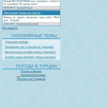
Новый БЕСПЛАТНЫЙ курс турецкого стартует
15 сентября! Не пропустите!
Турецкий Язык
04.09.2013
»
Авторские права на тексты
Яндекс на защите авторских прав сайта "Мой
дом - Турция"
Вниманию форумчан!
28.03.2013
»
Все новости
ПОПУЛЯРНЫЕ ТЕМЫ
Турецкая любовь
Переводы смс и писем на турецкий
Бесплатные онлайн курсы турецкого
Ucretsiz rusça dersleri, курсы русского
ПОГОДА В ТУРЦИИ
Погода в Москве
Gismeteo
Прогноз на 2 недели