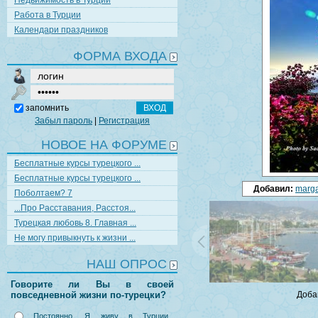
Недвижимость в Турции
Работа в Турции
Календари праздников
ФОРМА ВХОДА
запомнить
Забыл пароль
|
Регистрация
НОВОЕ НА ФОРУМЕ
Бесплатные курсы турецкого ...
Бесплатные курсы турецкого ...
Добавил:
marga
Поболтаем? 7
...Про Расставания, Расстоя...
Турецкая любовь 8. Главная ...
Не могу привыкнуть к жизни ...
НАШ ОПРОС
Говорите ли Вы в своей
повседневной жизни по-турецки?
Доба
Постоянно. Я живу в Турции,