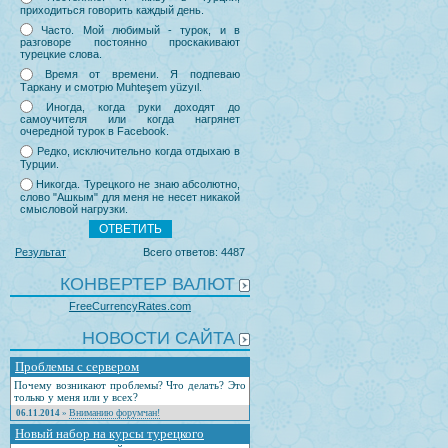
приходиться говорить каждый день.
Часто. Мой любимый - турок, и в
разговоре постоянно проскакивают
турецкие слова.
Время от времени. Я подпеваю
Таркану и смотрю Muhteşem yüzyıl.
Иногда, когда руки доходят до
самоучителя или когда нагрянет
очередной турок в Facebook.
Редко, исключительно когда отдыхаю в
Турции.
Никогда. Турецкого не знаю абсолютно,
слово "Ашкым" для меня не несет никакой
смысловой нагрузки.
Результат
Всего ответов: 4487
КОНВЕРТЕР ВАЛЮТ
FreeCurrencyRates.com
НОВОСТИ САЙТА
Проблемы с сервером
Почему возникают проблемы? Что делать? Это
только у меня или у всех?
Вниманию форумчан!
06.11.2014
»
Новый набор на курсы турецкого