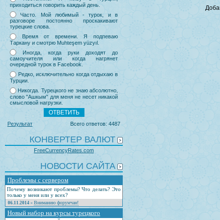
приходиться говорить каждый день.
Доба
Часто. Мой любимый - турок, и в
разговоре постоянно проскакивают
турецкие слова.
Время от времени. Я подпеваю
Таркану и смотрю Muhteşem yüzyıl.
Иногда, когда руки доходят до
самоучителя или когда нагрянет
очередной турок в Facebook.
Редко, исключительно когда отдыхаю в
Турции.
Никогда. Турецкого не знаю абсолютно,
слово "Ашкым" для меня не несет никакой
смысловой нагрузки.
Результат
Всего ответов: 4487
КОНВЕРТЕР ВАЛЮТ
FreeCurrencyRates.com
НОВОСТИ САЙТА
Проблемы с сервером
Почему возникают проблемы? Что делать? Это
только у меня или у всех?
Вниманию форумчан!
06.11.2014
»
Новый набор на курсы турецкого