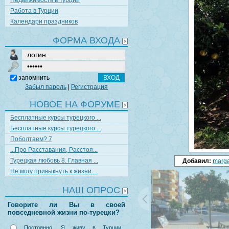
Недвижимость в Турции
Работа в Турции
Календари праздников
ФОРМА ВХОДА
запомнить
Забыл пароль
|
Регистрация
НОВОЕ НА ФОРУМЕ
Бесплатные курсы турецкого ...
Бесплатные курсы турецкого ...
Поболтаем? 7
...Про Расставания, Расстоя...
Турецкая любовь 8. Главная ...
Добавил:
marga
Не могу привыкнуть к жизни ...
НАШ ОПРОС
Говорите ли Вы в своей
повседневной жизни по-турецки?
Постоянно. Я живу в Турции,