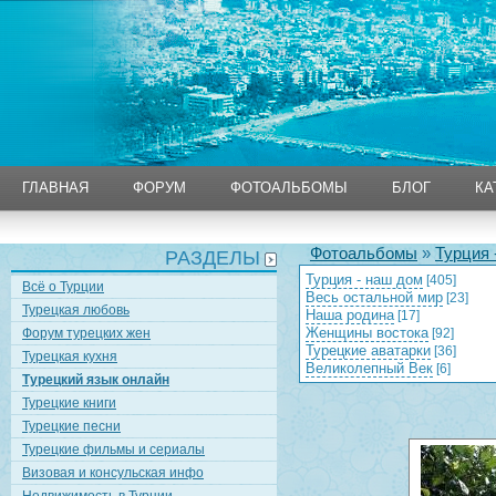
ГЛАВНАЯ
ФОРУМ
ФОТОАЛЬБОМЫ
БЛОГ
КА
ГЛАВНАЯ
ФОРУМ
ФОТОАЛЬБОМЫ
БЛОГ
КА
Фотоальбомы
»
Турция 
РАЗДЕЛЫ
Турция - наш дом
[405]
Всё о Турции
Весь остальной мир
[23]
Турецкая любовь
Наша родина
[17]
Женщины востока
Форум турецких жен
[92]
Турецкие аватарки
[36]
Турецкая кухня
Великолепный Век
[6]
Турецкий язык онлайн
Турецкие книги
Турецкие песни
Турецкие фильмы и сериалы
Визовая и консульская инфо