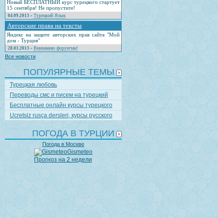
Новый БЕСПЛАТНЫЙ курс турецкого стартует
15 сентября! Не пропустите!
Турецкий Язык
04.09.2013
»
Авторские права на тексты
Яндекс на защите авторских прав сайта "Мой
дом - Турция"
Вниманию форумчан!
28.03.2013
»
Все новости
ПОПУЛЯРНЫЕ ТЕМЫ
Турецкая любовь
Переводы смс и писем на турецкий
Бесплатные онлайн курсы турецкого
Ucretsiz rusça dersleri, курсы русского
ПОГОДА В ТУРЦИИ
Погода в Москве
Gismeteo
Прогноз на 2 недели