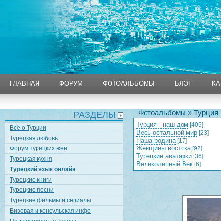
ГЛАВНАЯ
ФОРУМ
ФОТОАЛЬБОМЫ
БЛОГ
КА
ГЛАВНАЯ
ФОРУМ
ФОТОАЛЬБОМЫ
БЛОГ
КА
Фотоальбомы
»
Турция 
РАЗДЕЛЫ
Турция - наш дом
[405]
Всё о Турции
Весь остальной мир
[23]
Турецкая любовь
Наша родина
[17]
Женщины востока
Форум турецких жен
[92]
Турецкие аватарки
[36]
Турецкая кухня
Великолепный Век
[6]
Турецкий язык онлайн
Турецкие книги
Турецкие песни
Турецкие фильмы и сериалы
Визовая и консульская инфо