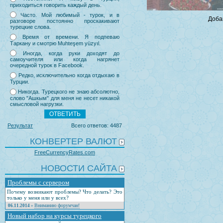
приходиться говорить каждый день.
Часто. Мой любимый - турок, и в
Доба
разговоре постоянно проскакивают
турецкие слова.
Время от времени. Я подпеваю
Таркану и смотрю Muhteşem yüzyıl.
Иногда, когда руки доходят до
самоучителя или когда нагрянет
очередной турок в Facebook.
Редко, исключительно когда отдыхаю в
Турции.
Никогда. Турецкого не знаю абсолютно,
слово "Ашкым" для меня не несет никакой
смысловой нагрузки.
Результат
Всего ответов: 4487
КОНВЕРТЕР ВАЛЮТ
FreeCurrencyRates.com
НОВОСТИ САЙТА
Проблемы с сервером
Почему возникают проблемы? Что делать? Это
только у меня или у всех?
Вниманию форумчан!
06.11.2014
»
Новый набор на курсы турецкого