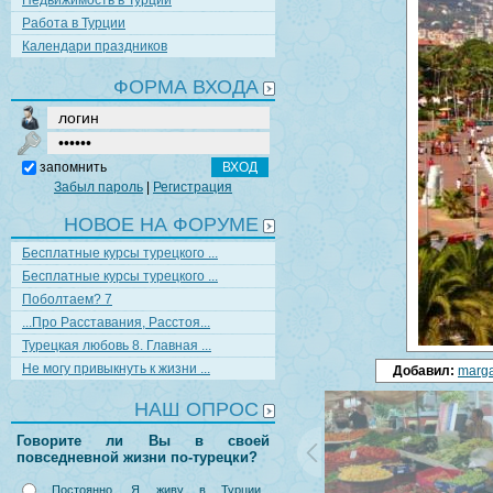
Недвижимость в Турции
Работа в Турции
Календари праздников
ФОРМА ВХОДА
запомнить
Забыл пароль
|
Регистрация
НОВОЕ НА ФОРУМЕ
Бесплатные курсы турецкого ...
Бесплатные курсы турецкого ...
Поболтаем? 7
...Про Расставания, Расстоя...
Турецкая любовь 8. Главная ...
Не могу привыкнуть к жизни ...
Добавил:
marga
НАШ ОПРОС
Говорите ли Вы в своей
повседневной жизни по-турецки?
Постоянно. Я живу в Турции,