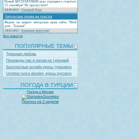
Новый БЕСПЛАТНЫЙ курс турецкого стартует
15 сентября! Не пропустите!
Турецкий Язык
04.09.2013
»
Авторские права на тексты
Яндекс на защите авторских прав сайта "Мой
дом - Турция"
Вниманию форумчан!
28.03.2013
»
Все новости
ПОПУЛЯРНЫЕ ТЕМЫ
Турецкая любовь
Переводы смс и писем на турецкий
Бесплатные онлайн курсы турецкого
Ucretsiz rusça dersleri, курсы русского
ПОГОДА В ТУРЦИИ
Погода в Москве
Gismeteo
Прогноз на 2 недели