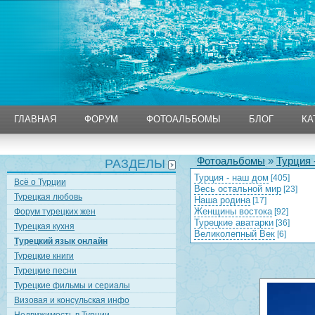
ГЛАВНАЯ
ФОРУМ
ФОТОАЛЬБОМЫ
БЛОГ
КА
ГЛАВНАЯ
ФОРУМ
ФОТОАЛЬБОМЫ
БЛОГ
КА
Фотоальбомы
»
Турция 
РАЗДЕЛЫ
Турция - наш дом
[405]
Всё о Турции
Весь остальной мир
[23]
Турецкая любовь
Наша родина
[17]
Женщины востока
Форум турецких жен
[92]
Турецкие аватарки
[36]
Турецкая кухня
Великолепный Век
[6]
Турецкий язык онлайн
Турецкие книги
Турецкие песни
Турецкие фильмы и сериалы
Визовая и консульская инфо