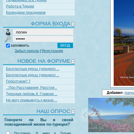
Недвижимость в Турции
Работа в Турции
Календари праздников
ФОРМА ВХОДА
запомнить
Забыл пароль
|
Регистрация
НОВОЕ НА ФОРУМЕ
Бесплатные курсы турецкого ...
Бесплатные курсы турецкого ...
Поболтаем? 7
...Про Расставания, Расстоя...
Добавил:
marga
Турецкая любовь 8. Главная ...
Не могу привыкнуть к жизни ...
НАШ ОПРОС
Говорите ли Вы в своей
повседневной жизни по-турецки?
Постоянно. Я живу в Турции,