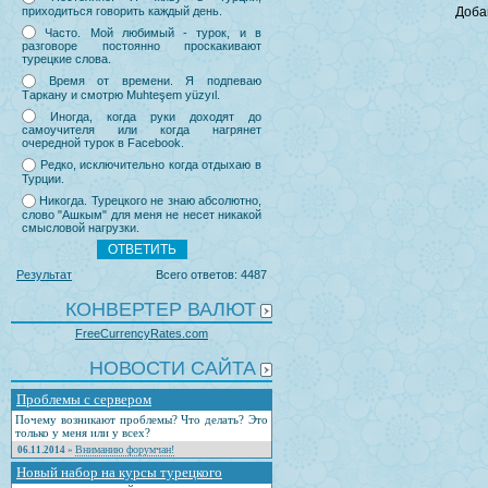
приходиться говорить каждый день.
Доба
Часто. Мой любимый - турок, и в
разговоре постоянно проскакивают
турецкие слова.
Время от времени. Я подпеваю
Таркану и смотрю Muhteşem yüzyıl.
Иногда, когда руки доходят до
самоучителя или когда нагрянет
очередной турок в Facebook.
Редко, исключительно когда отдыхаю в
Турции.
Никогда. Турецкого не знаю абсолютно,
слово "Ашкым" для меня не несет никакой
смысловой нагрузки.
Результат
Всего ответов: 4487
КОНВЕРТЕР ВАЛЮТ
FreeCurrencyRates.com
НОВОСТИ САЙТА
Проблемы с сервером
Почему возникают проблемы? Что делать? Это
только у меня или у всех?
Вниманию форумчан!
06.11.2014
»
Новый набор на курсы турецкого