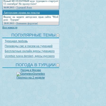
Новый БЕСПЛАТНЫЙ курс турецкого стартует
15 сентября! Не пропустите!
Турецкий Язык
04.09.2013
»
Авторские права на тексты
Яндекс на защите авторских прав сайта "Мой
дом - Турция"
Вниманию форумчан!
28.03.2013
»
Все новости
ПОПУЛЯРНЫЕ ТЕМЫ
Турецкая любовь
Переводы смс и писем на турецкий
Бесплатные онлайн курсы турецкого
Ucretsiz rusça dersleri, курсы русского
ПОГОДА В ТУРЦИИ
Погода в Москве
Gismeteo
Прогноз на 2 недели