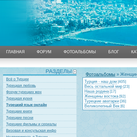
ГЛАВНАЯ
ФОРУМ
ФОТОАЛЬБОМЫ
БЛОГ
КА
ГЛАВНАЯ
ФОРУМ
ФОТОАЛЬБОМЫ
БЛОГ
КА
РАЗДЕЛЫ
Фотоальбомы
» Женщин
Всё о Турции
Турция - наш дом
[405]
Турецкая любовь
Весь остальной мир
[23]
Наша родина
[17]
Форум турецких жен
Женщины востока
[92]
Турецкая кухня
Турецкие аватарки
[36]
Турецкий язык онлайн
Великолепный Век
[6]
Турецкие книги
Турецкие песни
Турецкие фильмы и сериалы
Визовая и консульская инфо