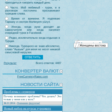
приходиться говорить каждый день.
Часто. Мой любимый - турок, и в
разговоре постоянно проскакивают
турецкие слова.
Время от времени. Я подпеваю
Таркану и смотрю Muhteşem yüzyıl.
Иногда, когда руки доходят до
самоучителя или когда нагрянет
очередной турок в Facebook.
Редко, исключительно когда отдыхаю в
Турции.
Женщины востока
Никогда. Турецкого не знаю абсолютно,
слово "Ашкым" для меня не несет никакой
смысловой нагрузки.
Результат
Всего ответов: 4487
КОНВЕРТЕР ВАЛЮТ
FreeCurrencyRates.com
НОВОСТИ САЙТА
Проблемы с сервером
Почему возникают проблемы? Что делать? Это
только у меня или у всех?
Вниманию форумчан!
06.11.2014
»
Новый набор на курсы турецкого