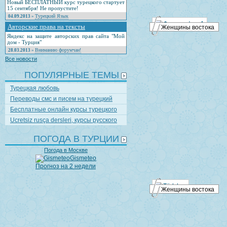
Новый БЕСПЛАТНЫЙ курс турецкого стартует
15 сентября! Не пропустите!
Турецкий Язык
04.09.2013
»
Авторские права на тексты
Женщины востока
Яндекс на защите авторских прав сайта "Мой
дом - Турция"
Вниманию форумчан!
28.03.2013
»
Все новости
ПОПУЛЯРНЫЕ ТЕМЫ
Турецкая любовь
Переводы смс и писем на турецкий
Бесплатные онлайн курсы турецкого
Ucretsiz rusça dersleri, курсы русского
ПОГОДА В ТУРЦИИ
Погода в Москве
Gismeteo
Прогноз на 2 недели
Женщины востока