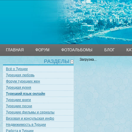
ГЛАВНАЯ
ФОРУМ
ФОТОАЛЬБОМЫ
БЛОГ
КА
Загрузка...
РАЗДЕЛЫ
ГЛАВНАЯ
ФОРУМ
ФОТОАЛЬБОМЫ
БЛОГ
КА
Всё о Турции
Турецкая любовь
Форум турецких жен
Турецкая кухня
Турецкий язык онлайн
Турецкие книги
Турецкие песни
Турецкие фильмы и сериалы
Визовая и консульская инфо
Недвижимость в Турции
Работа в Турции