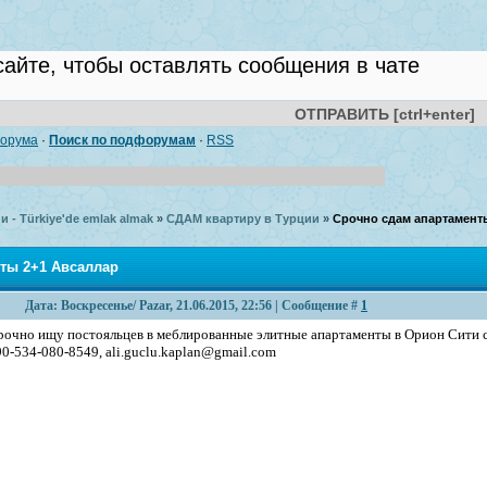
орума
·
Поиск по подфорумам
·
RSS
 - Türkiye'de emlak almak
»
СДАМ квартиру в Турции
»
Срочно сдам апартамент
ты 2+1 Авсаллар
Дата: Воскресенье/ Pazar, 21.06.2015, 22:56 | Сообщение #
1
рочно ищу постояльцев в меблированные элитные апартаменты в Орион Сити с 1
90-534-080-8549, ali.guclu.kaplan@gmail.com