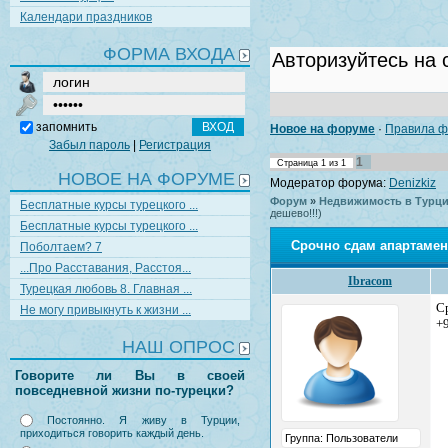
Календари праздников
ФОРМА ВХОДА
запомнить
Новое на форуме
·
Правила ф
Забыл пароль
|
Регистрация
1
Страница
1
из
1
НОВОЕ НА ФОРУМЕ
Модератор форума:
Denizkiz
Форум
»
Недвижимость в Турции
Бесплатные курсы турецкого ...
дешево!!!)
Бесплатные курсы турецкого ...
Срочно сдам апартамен
Поболтаем? 7
...Про Расставания, Расстоя...
Ibracom
Турецкая любовь 8. Главная ...
С
Не могу привыкнуть к жизни ...
+
НАШ ОПРОС
Говорите ли Вы в своей
повседневной жизни по-турецки?
Постоянно. Я живу в Турции,
приходиться говорить каждый день.
Группа: Пользователи