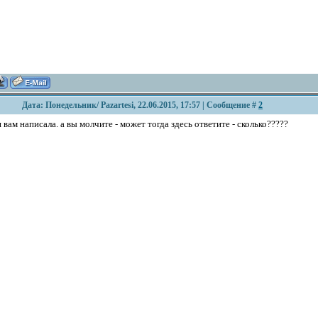
Дата: Понедельник/ Pazartesi, 22.06.2015, 17:57 | Сообщение #
2
я вам написала. а вы молчите - может тогда здесь ответите - сколько?????