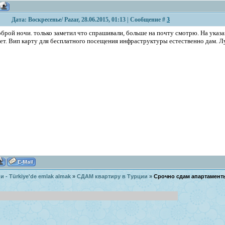
Дата: Воскресенье/ Pazar, 28.06.2015, 01:13 | Сообщение #
3
оброй ночи. только заметил что спрашивали, больше на почту смотрю. На указа
вет. Вип карту для бесплатного посещения инфраструктуры естественно дам. Л
 - Türkiye'de emlak almak
»
СДАМ квартиру в Турции
»
Срочно сдам апартамент