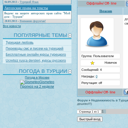
Турецкий Язык
04.09.2013
»
Оффлайн/ Off- line
Авторские права на тексты
Ibracom
Яндекс на защите авторских прав сайта "Мой
дом - Турция"
д
Вниманию форумчан!
28.03.2013
»
с
Все новости
ПОПУЛЯРНЫЕ ТЕМЫ
Турецкая любовь
Переводы смс и писем на турецкий
Бесплатные онлайн курсы турецкого
Группа: Пользователи
Ucretsiz rusça dersleri, курсы русского
Новичок
Сообщений: 4
ПОГОДА В ТУРЦИИ
Награды:
0
Погода в Москве
Gismeteo
Репутация: off
Прогноз на 2 недели
Оффлайн/ Off- line
Форум
»
Недвижимость в Турции
дешево!!!)
1
Страница
1
из
1