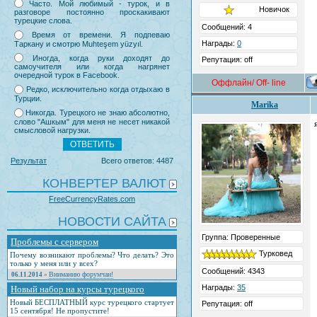
Часто. Мой любимый - турок, и в
Новичок
разговоре постоянно проскакивают
турецкие слова.
Сообщений: 4
Время от времени. Я подпеваю
Награды:
0
Таркану и смотрю Muhteşem yüzyıl.
Иногда, когда руки доходят до
Репутация: off
самоучителя или когда нагрянет
очередной турок в Facebook.
Оффлайн/ Off- line
Редко, исключительно когда отдыхаю в
Турции.
Marika
Никогда. Турецкого не знаю абсолютно,
слово "Ашкым" для меня не несет никакой
смысловой нагрузки.
Результат
Всего ответов: 4487
КОНВЕРТЕР ВАЛЮТ
FreeCurrencyRates.com
НОВОСТИ САЙТА
Группа: Проверенные
Проблемы с сервером
Турковед
Почему возникают проблемы? Что делать? Это
только у меня или у всех?
Сообщений: 4343
Вниманию форумчан!
06.11.2014
»
Награды:
35
Новый набор на курсы турецкого
Новый БЕСПЛАТНЫЙ курс турецкого стартует
Репутация: off
15 сентября! Не пропустите!