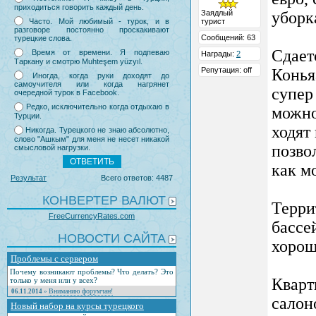
приходиться говорить каждый день.
Заядлый
уборк
Часто. Мой любимый - турок, и в
турист
разговоре постоянно проскакивают
Сообщений: 63
турецкие слова.
Сдает
Время от времени. Я подпеваю
Награды:
2
Таркану и смотрю Muhteşem yüzyıl.
Репутация: off
Конья
Иногда, когда руки доходят до
самоучителя или когда нагрянет
супер
очередной турок в Facebook.
Редко, исключительно когда отдыхаю в
можно
Турции.
ходят
Никогда. Турецкого не знаю абсолютно,
слово "Ашкым" для меня не несет никакой
позво
смысловой нагрузки.
как м
Результат
Всего ответов: 4487
КОНВЕРТЕР ВАЛЮТ
Терри
FreeCurrencyRates.com
бассе
НОВОСТИ САЙТА
хорош
Проблемы с сервером
Почему возникают проблемы? Что делать? Это
Кварт
только у меня или у всех?
Вниманию форумчан!
06.11.2014
»
салон
Новый набор на курсы турецкого