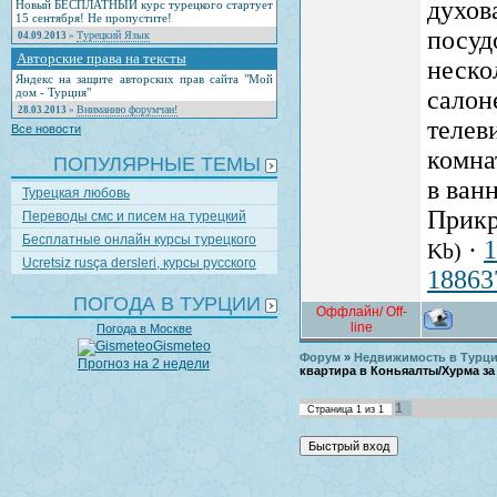
духов
Новый БЕСПЛАТНЫЙ курс турецкого стартует
15 сентября! Не пропустите!
посуд
Турецкий Язык
04.09.2013
»
Авторские права на тексты
неско
Яндекс на защите авторских прав сайта "Мой
дом - Турция"
салон
Вниманию форумчан!
28.03.2013
»
телев
Все новости
комна
ПОПУЛЯРНЫЕ ТЕМЫ
в ван
Турецкая любовь
Прикр
Переводы смс и писем на турецкий
Бесплатные онлайн курсы турецкого
·
1
Kb)
Ucretsiz rusça dersleri, курсы русского
18863
ПОГОДА В ТУРЦИИ
Оффлайн/ Off-
line
Погода в Москве
Gismeteo
Форум
»
Недвижимость в Турции
Прогноз на 2 недели
квартира в Коньяалты/Хурма за 
1
Страница
1
из
1