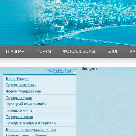
ГЛАВНАЯ
ФОРУМ
ФОТОАЛЬБОМЫ
БЛОГ
КА
ГЛАВНАЯ
ФОРУМ
ФОТОАЛЬБОМЫ
БЛОГ
КА
Загрузка...
РАЗДЕЛЫ
Всё о Турции
Турецкая любовь
Форум турецких жен
Турецкая кухня
Турецкий язык онлайн
Турецкие книги
Турецкие песни
Турецкие фильмы и сериалы
Визовая и консульская инфо