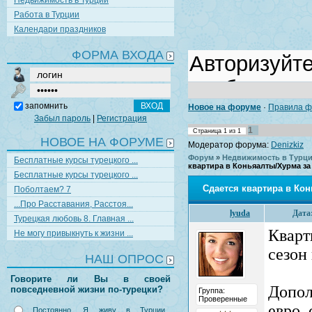
Недвижимость в Турции
Работа в Турции
Календари праздников
ФОРМА ВХОДА
запомнить
Новое на форуме
·
Правила ф
Забыл пароль
|
Регистрация
1
Страница
1
из
1
НОВОЕ НА ФОРУМЕ
Модератор форума:
Denizkiz
Форум
»
Недвижимость в Турции
Бесплатные курсы турецкого ...
квартира в Коньяалты/Хурма за 
Бесплатные курсы турецкого ...
Сдается квартира в Кон
Поболтаем? 7
...Про Расставания, Расстоя...
lyuda
Дата:
Турецкая любовь 8. Главная ...
Кварт
Не могу привыкнуть к жизни ...
сезон
НАШ ОПРОС
Говорите ли Вы в своей
Допол
повседневной жизни по-турецки?
Группа:
Проверенные
евро, 
Постоянно. Я живу в Турции,